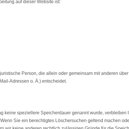
beitung auf dieser Website ist:
er juristische Person, die allein oder gemeinsam mit anderen übe
il-Adressen o. Ä.) entscheidet.
ng keine speziellere Speicherdauer genannt wurde, verbleiben
t. Wenn Sie ein berechtigtes Löschersuchen geltend machen ode
ern wir keine anderen rechtlich zulässigen Gründe für die Spe