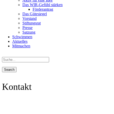
Aktiv für eine Idee
Das WIR-Gefühl stärken
Förderantrag
Das Gütesiegel
Vorstand
Stiftungsrat
Presse
Satzung
Schwimmen
Aktuelles
Mitmachen
Kontakt