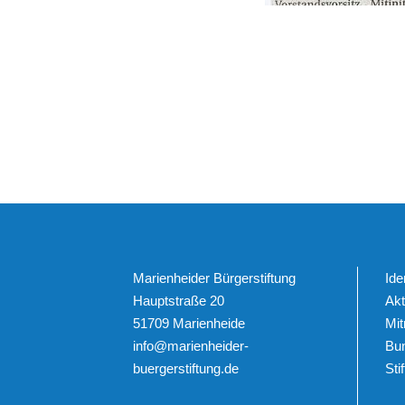
Marienheider Bürgerstiftung
Ide
Hauptstraße 20
Akt
51709 Marienheide
Mi
info@marienheider-
Bu
buergerstiftung.de
Sti