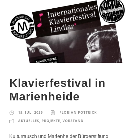
Klavierfestival in
Marienheide
15. JULI 2026
FLORIAN POTTRICK
AKTUELLES
,
PROJEKTE
,
VORSTAND
Kulturrausch und Marienheider Bürgerstiftung